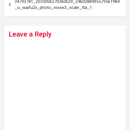
34793781_2033006270360629_2460288495579561984
navigation
_o_waifu2x_photo_noise3_scale_tta_1
Leave a Reply