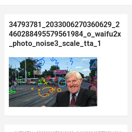
34793781_2033006270360629_2
460288495579561984_o_waifu2x
_photo_noise3_scale_tta_1
Post