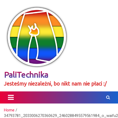
Skip
to
content
PaliTechnika
Jesteśmy niezależni, bo nikt nam nie płaci :/
Home
34793781_2033006270360629_2460288495579561984_o_waifu2x