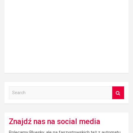
S
e
a
r
c
Znajdź nas na social media
h
Polecamy Bluesky, ale na faszystowskich też z automatu