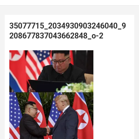
35077715_2034930903246040_9
208677837043662848_o-2