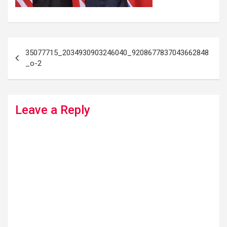
Post
35077715_2034930903246040_9208677837043662848
navigation
_o-2
Leave a Reply