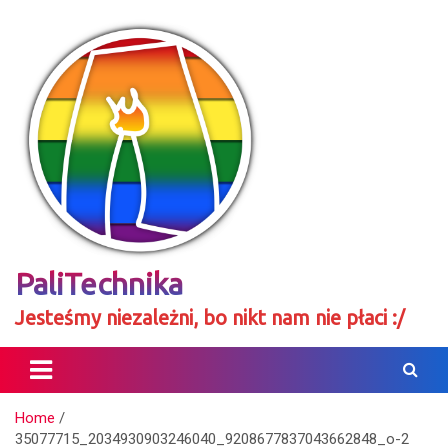
Skip
to
content
PaliTechnika
Jesteśmy niezależni, bo nikt nam nie płaci :/
Home
35077715_2034930903246040_9208677837043662848_o-2