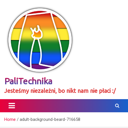
Skip
to
content
PaliTechnika
Jesteśmy niezależni, bo nikt nam nie płaci :/
Home
adult-background-beard-716658