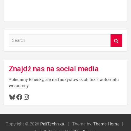
S
e
a
r
c
Znajdź nas na social media
h
Polecamy Bluesky, ale na faszystowskich też z automatu
wrzucamy
Bluesky
Facebook
Instagram
Copyright © 2026
PaliTechnika
Theme by:
Theme Horse