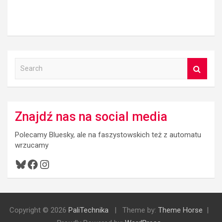
S
e
a
r
c
Znajdź nas na social media
h
Polecamy Bluesky, ale na faszystowskich też z automatu
wrzucamy
Bluesky
Facebook
Instagram
Copyright © 2026
PaliTechnika
Theme by:
Theme Horse