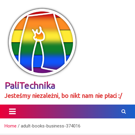
Skip
to
content
PaliTechnika
Jesteśmy niezależni, bo nikt nam nie płaci :/
Home
adult-books-business-374016