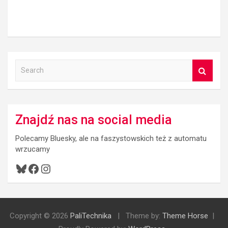
S
e
a
r
c
Znajdź nas na social media
h
Polecamy Bluesky, ale na faszystowskich też z automatu
wrzucamy
Bluesky
Facebook
Instagram
Copyright © 2026
PaliTechnika
Theme by:
Theme Horse