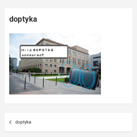
doptyka
Post
doptyka
navigation