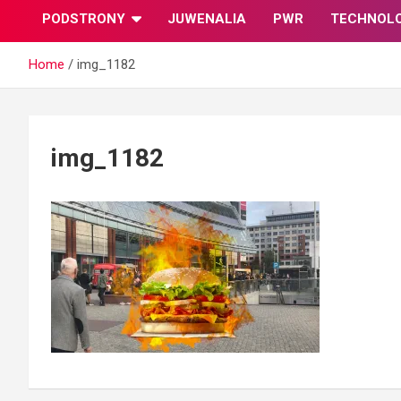
PODSTRONY
JUWENALIA
PWR
TECHNOL
Home
img_1182
img_1182