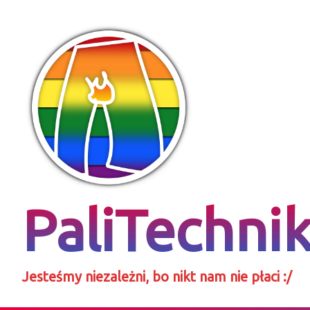
Skip
to
content
PaliTechni
Jesteśmy niezależni, bo nikt nam nie płaci :/