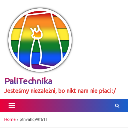
Skip
to
content
PaliTechnika
Jesteśmy niezależni, bo nikt nam nie płaci :/
Home
ptnvahq99f611