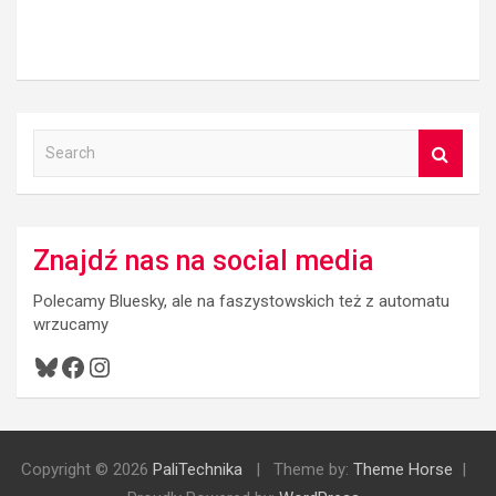
S
e
a
r
c
Znajdź nas na social media
h
Polecamy Bluesky, ale na faszystowskich też z automatu
wrzucamy
Bluesky
Facebook
Instagram
Copyright © 2026
PaliTechnika
Theme by:
Theme Horse