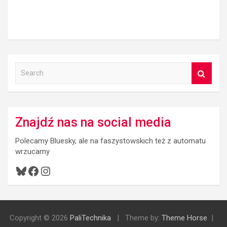
S
e
a
r
c
Znajdź nas na social media
h
Polecamy Bluesky, ale na faszystowskich też z automatu
wrzucamy
Bluesky
Facebook
Instagram
Copyright © 2026
PaliTechnika
Theme by:
Theme Horse