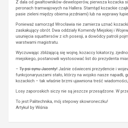
Z dala od gwałtowników-deweloperów, pierwsza kozacka sic
peronach tramwajowych na Hallera. Stamtąd kozackie czajki
pasie zieleni między obiema jezdniami) lub na wyprawy łupi
Ponieważ samorząd Wrocławia nie zamierza uznać kozackie
zaskakujący obrót. Dwa oddziały Komendy Miejskiej i Wojew
usunięcia squattersów z ich posesji, a dowódcy patroli po
warstwami magistratu.
Wyczuwając zbliżającą się wojnę, kozaccy lokatorzy, zjed
miejskiego, postanowili wystosować list do prezydenta mia
–
Ty psi synu Jacenty!
Jaśnie oświeceni prezydencie i woje
funkcjonaryuszami stało, którzy na wojsko nasze napadli, g
kozackich – tak właśnie brzmi ujawniona treść wiadomości,
Losy zaporoskich siczy nie są jeszcze przesądzone. W prz
To jest Palitechnika, mój stepowy skowroneczku!
Artykuł by Wiśnia