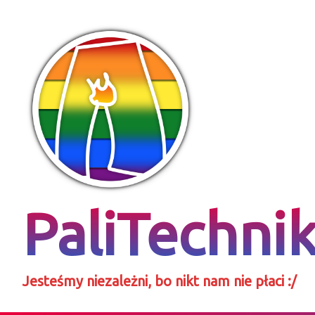
Skip
to
content
PaliTechni
Jesteśmy niezależni, bo nikt nam nie płaci :/