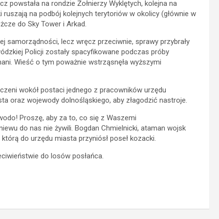
z powstała na rondzie Żołnierzy Wyklętych, kolejna na
 ruszają na podbój kolejnych terytoriów w okolicy (głównie w
eżcze do Sky Tower i Arkad.
j samorządności, lecz wręcz przeciwnie, sprawy przybrały
ódzkiej Policji zostały spacyfikowane podczas próby
jmani. Wieść o tym poważnie wstrząsnęła wyższymi
noczeni wokół postaci jednego z pracowników urzędu
sta oraz wojewody dolnośląskiego, aby złagodzić nastroje.
wodo! Proszę, aby za to, co się z Waszemi
niewu do nas nie żywili. Bogdan Chmielnicki, ataman wojsk
 którą do urzędu miasta przyniósł poseł kozacki.
eciwieństwie do losów posłańca.