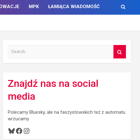
NOWACJE
MPK
ŁAMIĄCA WIADOMOŚĆ
S
e
a
r
c
Znajdź nas na social
h
media
Polecamy Bluesky, ale na faszystowskich też z automatu
wrzucamy
Bluesky
Facebook
Instagram