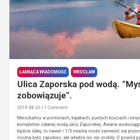
ŁAMIĄCA WIADOMOŚĆ
WROCŁAW
Ulica Zaporska pod wodą. “Myś
zobowiązuje”.
2019-08-22
1 Comment
Mieszkańcy w pontonach, kajakach, pustych koszach i inny
kompletnie zalanej wodą ulicy Zaporskiej. Awaria wodociągó
będzie dalej, to nawet i 1/3 miasta może zamienić się jezi
można było zapobiec, ale władze nic nie zrobiły. O powód p