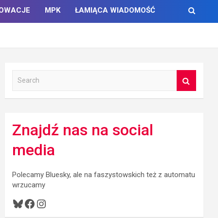
NOWACJE
MPK
ŁAMIĄCA WIADOMOŚĆ
S
e
a
r
c
Znajdź nas na social
h
media
Polecamy Bluesky, ale na faszystowskich też z automatu
wrzucamy
Bluesky
Facebook
Instagram