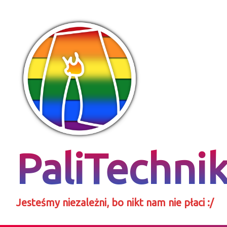
Skip
to
content
PaliTechni
Jesteśmy niezależni, bo nikt nam nie płaci :/