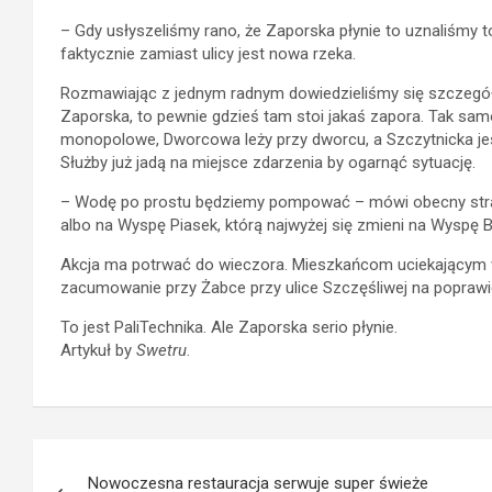
– Gdy usłyszeliśmy rano, że Zaporska płynie to uznaliśmy to
faktycznie zamiast ulicy jest nowa rzeka.
Rozmawiając z jednym radnym dowiedzieliśmy się szczegółó
Zaporska, to pewnie gdzieś tam stoi jakaś zapora. Tak sam
monopolowe, Dworcowa leży przy dworcu, a Szczytnicka je
Służby już jadą na miejsce zdarzenia by ogarnąć sytuację.
– Wodę po prostu będziemy pompować – mówi obecny straża
albo na Wyspę Piasek, którą najwyżej się zmieni na Wyspę B
Akcja ma potrwać do wieczora. Mieszkańcom uciekającym 
zacumowanie przy Żabce przy ulice Szczęśliwej na poprawi
To jest PaliTechnika. Ale Zaporska serio płynie.
Artykuł by
Swetru
.
Post
Nowoczesna restauracja serwuje super świeże