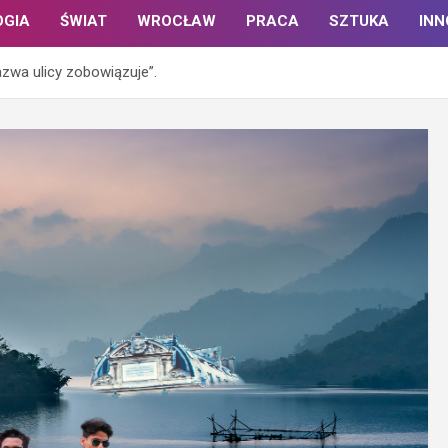
OGIA
ŚWIAT
WROCŁAW
PRACA
SZTUKA
IN
azwa ulicy zobowiązuje”.