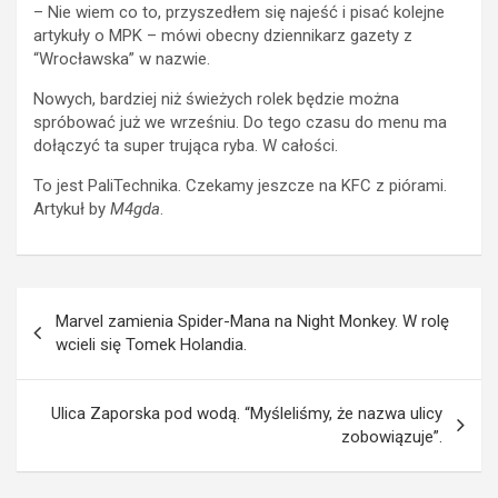
– Nie wiem co to, przyszedłem się najeść i pisać kolejne
artykuły o MPK – mówi obecny dziennikarz gazety z
“Wrocławska” w nazwie.
Nowych, bardziej niż świeżych rolek będzie można
spróbować już we wrześniu. Do tego czasu do menu ma
dołączyć ta super trująca ryba. W całości.
To jest PaliTechnika. Czekamy jeszcze na KFC z piórami.
Artykuł by
M4gda
.
Post
Marvel zamienia Spider-Mana na Night Monkey. W rolę
navigation
wcieli się Tomek Holandia.
Ulica Zaporska pod wodą. “Myśleliśmy, że nazwa ulicy
zobowiązuje”.