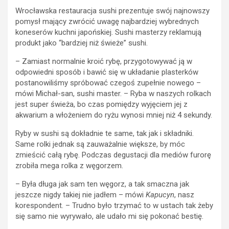
Wrocławska restauracja sushi prezentuje swój najnowszy
pomysł mający zwrócić uwagę najbardziej wybrednych
koneserów kuchni japońskiej. Sushi masterzy reklamują
produkt jako “bardziej niż świeże” sushi.
– Zamiast normalnie kroić rybę, przygotowywać ją w
odpowiedni sposób i bawić się w układanie plasterków
postanowiliśmy spróbować czegoś zupełnie nowego –
mówi Michał-san, sushi master. – Ryba w naszych rolkach
jest super świeża, bo czas pomiędzy wyjęciem jej z
akwarium a włożeniem do ryżu wynosi mniej niż 4 sekundy.
Ryby w sushi są dokładnie te same, tak jak i składniki.
Same rolki jednak są zauważalnie większe, by móc
zmieścić całą rybę. Podczas degustacji dla mediów furorę
zrobiła mega rolka z węgorzem.
– Była długa jak sam ten węgorz, a tak smaczna jak
jeszcze nigdy takiej nie jadłem – mówi
Kapucyn
, nasz
korespondent. – Trudno było trzymać to w ustach tak żeby
się samo nie wyrywało, ale udało mi się pokonać bestię.