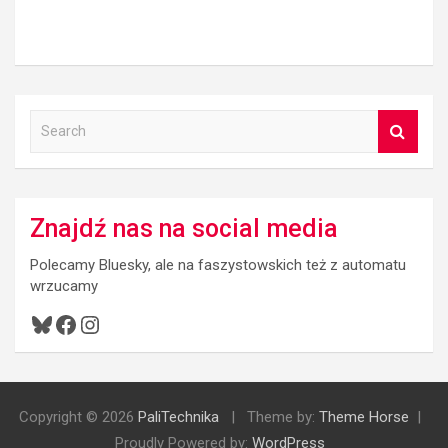
S
e
a
r
c
Znajdź nas na social media
h
Polecamy Bluesky, ale na faszystowskich też z automatu
wrzucamy
Bluesky
Facebook
Instagram
Copyright © 2026
PaliTechnika
Theme by:
Theme Horse
Proudly Powered by:
WordPress