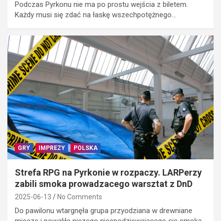
Podczas Pyrkonu nie ma po prostu wejścia z biletem.
Każdy musi się zdać na łaskę wszechpotężnego…
GRY
IMPREZY
POLSKA
Strefa RPG na Pyrkonie w rozpaczy. LARPerzy
zabili smoka prowadzacego warsztat z DnD
2025-06-13
No Comments
Do pawilonu wtargnęła grupa przyodziana w drewniane
miecze i powaliła niczego niespodziewającego się smoka.