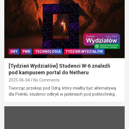
GRY
PWR
TECHNOLOGIA
TYDZIEŃ WYDZIAŁÓW
[Tydzień Wydziałów] Studenci W-6 znaleźli
pod kampusem portal do Netheru
2025-06-04
No Comments
Tworząc przekop pod Odrą, który miałby być alternatywą
dla Polinki, studenci odkryli w jaskiniach pod politechniką…