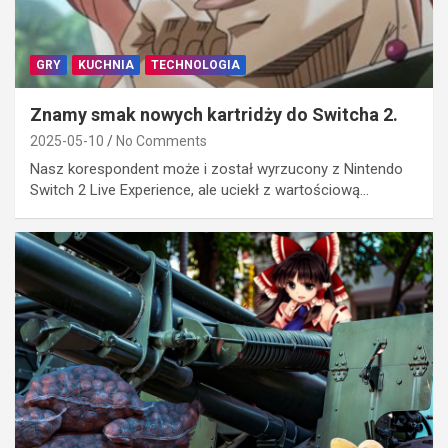
GRY
KUCHNIA
TECHNOLOGIA
Znamy smak nowych kartridży do Switcha 2.
2025-05-10
No Comments
Nasz korespondent może i został wyrzucony z Nintendo
Switch 2 Live Experience, ale uciekł z wartościową…