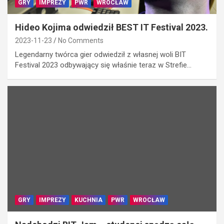
GRY
IMPREZY
PWR
WROCŁAW
Hideo Kojima odwiedził BEST IT Festival 2023.
2023-11-23
No Comments
Legendarny twórca gier odwiedził z własnej woli BIT
Festival 2023 odbywający się właśnie teraz w Strefie…
GRY
IMPREZY
KUCHNIA
PWR
WROCŁAW