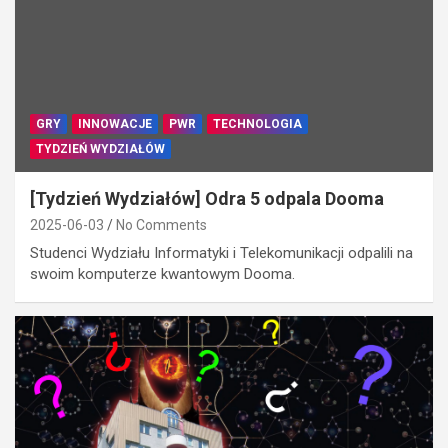
GRY
INNOWACJE
PWR
TECHNOLOGIA
TYDZIEŃ WYDZIAŁÓW
[Tydzień Wydziałów] Odra 5 odpala Dooma
2025-06-03
No Comments
Studenci Wydziału Informatyki i Telekomunikacji odpalili na
swoim komputerze kwantowym Dooma.