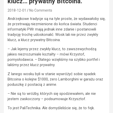
klucz… prywatny Bitcoina.
2018-12-01
No Comments
Andrzejkowe tradycje są na tyle proste, że wydawałoby się,
że przetrwają niezmienione do końca świata. Studenci
informatyki PWr mają jednak inne zdanie i postanowili
tradycję trochę udoskonalić. Wosk lali nie przez zwykły
klucz, a klucz prywatny Bitcoina.
– Jak lejemy przez zwykły klucz, to zawszewychodzą
jakies niezrozumiałe kształty – mówi Krzystof,
pomysłodawca. – Dlatego wzięliśmy na szybko portfel i
laliśmy przez klucz prywatny.
Z lanego wosku byli w stanie wywróżyć sobie spadek
Bitcoina o kolejne $1000, zero Lamborghini w garażu oraz
poduszkę z postacią z anime.
– Nie są to wróżby, których się spodziewałem, ale nie
jestem zaskoczony – podsumowuje Krzysztof.
To jest PaliTechnika. Ale domyśleliście się, że to fejk.