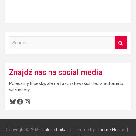
S
e
a
r
c
Znajdź nas na social media
h
Polecamy Bluesky, ale na faszystowskich też z automatu
wrzucamy
Bluesky
Facebook
Instagram
Copyright © 2026
PaliTechnika
Theme by:
Theme Horse