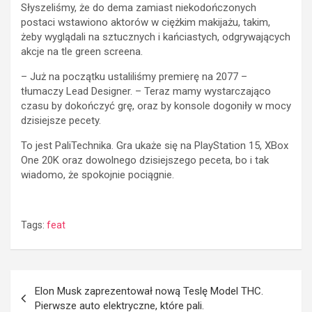
Słyszeliśmy, że do dema zamiast niekodończonych
postaci wstawiono aktorów w ciężkim makijażu, takim,
żeby wyglądali na sztucznych i kańciastych, odgrywających
akcje na tle green screena.
– Już na początku ustaliliśmy premierę na 2077 –
tłumaczy Lead Designer. – Teraz mamy wystarczająco
czasu by dokończyć grę, oraz by konsole dogoniły w mocy
dzisiejsze pecety.
To jest PaliTechnika. Gra ukaże się na PlayStation 15, XBox
One 20K oraz dowolnego dzisiejszego peceta, bo i tak
wiadomo, że spokojnie pociągnie.
Tags:
feat
Post
Elon Musk zaprezentował nową Teslę Model THC.
navigation
Pierwsze auto elektryczne, które pali.