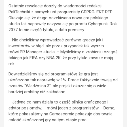
Ostatnie rewelacje doszły do wiadomości redakcji
PaliTechniki z samych ust programisty CDPROJEKT RED.
Okazuje się, że długo oczekiwana nowa gra polskiego
studia tak naprawdę nazywa się po prostu Cyberpunk. Rok
2077 to nie część tytułu, a data premiery.
– Nie chcieliśmy wprowadzać zarówno graczy jak i
inwestorów w błąd, ale przez przypadek tak wyszło –
mówi PR Manager studia. – Myśleliśmy o zrobieniu czegoś
takiego jak FIFA czy NBA 2K, że przy tytule zawsze mają
rok.
Dowiedzieliśmy się od programistów, że gra jest
ukończona tak naprawdę w 1%. Prace faktycznie trwają od
czasów “Wiedźmina 3”, ale projekt okazał się o wiele
bardziej ambitny niż zakładano.
– Jedyne co nam działa to część silnika graficznego i
edytor poziomów. – mówi jeden z programistów – Demo,
które pokazaliśmy na Gamescomie pokazuje dosłownie
całość skończonej gry na tym etapie prac.