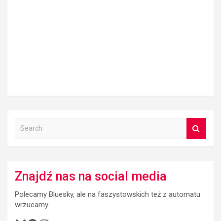
S
e
a
r
c
Znajdź nas na social media
h
Polecamy Bluesky, ale na faszystowskich też z automatu
wrzucamy