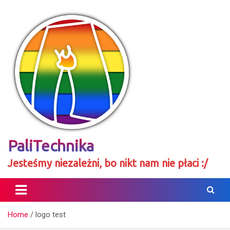
Skip
to
content
PaliTechnika
Jesteśmy niezależni, bo nikt nam nie płaci :/
Home
logo test