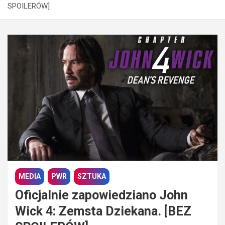
SPOILERÓW]
MEDIA
PWR
SZTUKA
Oficjalnie zapowiedziano John
Wick 4: Zemsta Dziekana. [BEZ