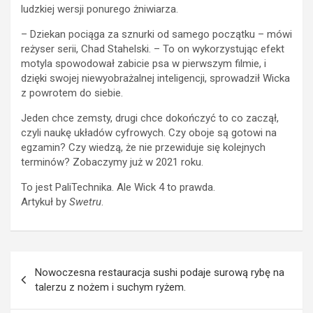
ludzkiej wersji ponurego żniwiarza.
– Dziekan pociąga za sznurki od samego początku – mówi
reżyser serii, Chad Stahelski. – To on wykorzystując efekt
motyla spowodował zabicie psa w pierwszym filmie, i
dzięki swojej niewyobrażalnej inteligencji, sprowadził Wicka
z powrotem do siebie.
Jeden chce zemsty, drugi chce dokończyć to co zaczął,
czyli naukę układów cyfrowych. Czy oboje są gotowi na
egzamin? Czy wiedzą, że nie przewiduje się kolejnych
terminów? Zobaczymy już w 2021 roku.
To jest PaliTechnika. Ale Wick 4 to prawda.
Artykuł by
Swetru
.
Post
Nowoczesna restauracja sushi podaje surową rybę na
navigation
talerzu z nożem i suchym ryżem.