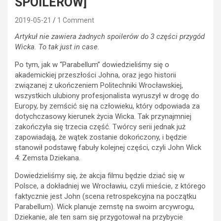
SPOILERÓW]
2019-05-21
1 Comment
Artykuł nie zawiera żadnych spoilerów do 3 części przygód
Wicka. To tak just in case.
Po tym, jak w “Parabellum” dowiedzieliśmy się o
akademickiej przeszłości Johna, oraz jego historii
związanej z ukończeniem Politechniki Wrocławskiej,
wszystkich ulubiony profesjonalista wyruszył w drogę do
Europy, by zemścić się na człowieku, który odpowiada za
dotychczasowy kierunek życia Wicka. Tak przynajmniej
zakończyła się trzecia część. Twórcy serii jednak już
zapowiadają, że wątek zostanie dokończony, i będzie
stanowił podstawę fabuły kolejnej części, czyli John Wick
4: Zemsta Dziekana.
Dowiedzieliśmy się, że akcja filmu będzie dziać się w
Polsce, a dokładniej we Wrocławiu, czyli mieście, z którego
faktycznie jest John (scena retrospekcyjna na początku
Parabellum). Wick planuje zemstę na swoim arcywrogu,
Dziekanie, ale ten sam się przygotował na przybycie