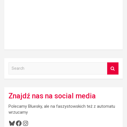
S
e
a
r
c
Znajdź nas na social media
h
Polecamy Bluesky, ale na faszystowskich też z automatu
wrzucamy
Bluesky
Facebook
Instagram