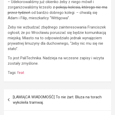
– Udekorowaliśmy już okienko żeby z niego mówił i
zorganizowaliśmy krzesło
z pokoju kolesia, którego nie ma
przez tydzień
od bardzo dobrego kolegi. – chwalą się
Adam i Filip, mieszkańcy “Wittigowa”.
Żeby nie wzbudzać zbędnego zainteresowania Franciszek
ogłosił, że po Wrocławiu poruszać się będzie komunikacją
miejską. Miasto na to odpowiedziało jednak wynajęciem
prywatnej limuzyny dla duchownego, “żeby nic mu się nie
stało”.
To jest PaliTechnika. Nadzieja na wczesne zapisy i wizyta
zostały zmyślone.
Tags:
feat
Post
[ŁAMIĄCA WIADOMOŚĆ] To nie żart. Bluza na torach
navigation
wykoleiła tramwaj.