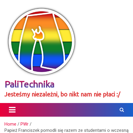
Skip
to
content
PaliTechnika
Jesteśmy niezależni, bo nikt nam nie płaci :/
Home
PWr
Papież Franciszek pomodli się razem ze studentami o wczesną