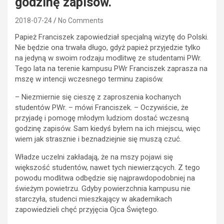
godzinę zapisów.
2018-07-24
No Comments
Papież Franciszek zapowiedział specjalną wizytę do Polski.
Nie będzie ona trwała długo, gdyż papież przyjedzie tylko
na jedyną w swoim rodzaju modlitwę ze studentami PWr.
Tego lata na terenie kampusu PWr Franciszek zaprasza na
mszę w intencji wczesnego terminu zapisów.
– Niezmiernie się cieszę z zaproszenia kochanych
studentów PWr. – mówi Franciszek. – Oczywiście, że
przyjadę i pomogę młodym ludziom dostać wczesną
godzinę zapisów. Sam kiedyś byłem na ich miejscu, więc
wiem jak strasznie i beznadziejnie się muszą czuć.
Władze uczelni zakładają, że na mszy pojawi się
większość studentów, nawet tych niewierzących. Z tego
powodu modlitwa odbędzie się najprawdopodobniej na
świeżym powietrzu. Gdyby powierzchnia kampusu nie
starczyła, studenci mieszkający w akademikach
zapowiedzieli chęć przyjęcia Ojca Świętego.