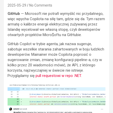
2025-05-29
No Comments
GitHub
— Microsoft nie potrafi wymyślić nic przydatnego,
więc wpycha Copilota na siłę tam, gdzie się da. Tym razem
armatę o kalibrze energii elektrycznej zużywanej przez
Islandię wycelował we własną stopę, czyli deweloperów
otwartych projektów Micro$oftu na GitHubie.
GitHub Copilot w trybie agenta, jak nazwa sugeruje,
sabotuje wszelkie starania zahartowanych w boju ludzkich
deweloperów. Mainainer może Copilota poprosić o
sugerowanie zmian, zmianę konfiguracji pipeline-a, czy w
kółko przez 20 wiadomości mówić, że API, z którego
korzysta, najzwyczajniej w świecie nie istnieje.
Przyglądamy się
pull requestowi w repo .NET
.