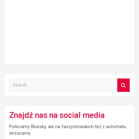
S
e
a
r
c
Znajdź nas na social media
h
Polecamy Bluesky, ale na faszystowskich też z automatu
wrzucamy