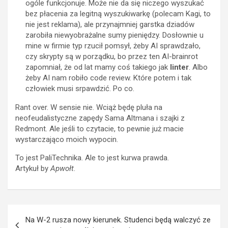
ogóle funkcjonuje. Może nie da się niczego wyszukać
bez płacenia za legitną wyszukiwarkę (polecam Kagi, to
nie jest reklama), ale przynajmniej garstka dziadów
zarobiła niewyobrażalne sumy pieniędzy. Dosłownie u
mine w firmie typ rzucił pomsył, żeby AI sprawdzało,
czy skrypty są w porządku, bo przez ten AI-brainrot
zapomniał, że od lat mamy coś takiego jak
linter
. Albo
żeby AI nam robiło code review. Które potem i tak
człowiek musi srpawdzić. Po co.
Rant over. W sensie nie. Wciąż będę pluła na
neofeudalistyczne zapędy Sama Altmana i szajki z
Redmont. Ale jeśli to czytacie, to pewnie już macie
wystarczająco moich wypocin.
To jest PaliTechnika. Ale to jest kurwa prawda.
Artykuł by
Apwołt
.
Post
Na W-2 rusza nowy kierunek. Studenci będą walczyć ze