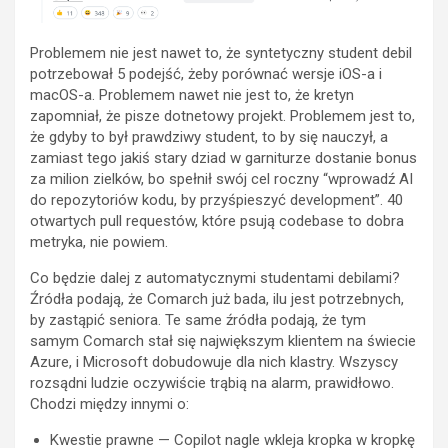
Problemem nie jest nawet to, że syntetyczny student debil
potrzebował 5 podejść, żeby porównać wersje iOS-a i
macOS-a. Problemem nawet nie jest to, że kretyn
zapomniał, że pisze dotnetowy projekt. Problemem jest to,
że gdyby to był prawdziwy student, to by się nauczył, a
zamiast tego jakiś stary dziad w garniturze dostanie bonus
za milion zielków, bo spełnił swój cel roczny “wprowadź AI
do repozytoriów kodu, by przyśpieszyć development”. 40
otwartych pull requestów, które psują codebase to dobra
metryka, nie powiem.
Co będzie dalej z automatycznymi studentami debilami?
Źródła podają, że Comarch już bada, ilu jest potrzebnych,
by zastąpić seniora. Te same źródła podają, że tym
samym Comarch stał się największym klientem na świecie
Azure, i Microsoft dobudowuje dla nich klastry. Wszyscy
rozsądni ludzie oczywiście trąbią na alarm, prawidłowo.
Chodzi między innymi o:
Kwestie prawne — Copilot nagle wkleja kropka w kropkę