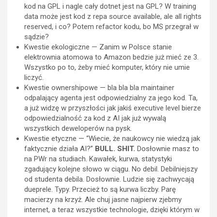
kod na GPL i nagle cały dotnet jest na GPL? W training
data może jest kod z repa source available, ale all rights
reserved, i co? Potem refactor kodu, bo MS przegrał w
sądzie?
Kwestie ekologiczne — Zanim w Polsce stanie
elektrownia atomowa to Amazon bedzie już mieć ze 3.
Wszystko po to, żeby mieć komputer, który nie umie
liczyć.
Kwestie ownershipowe — bla bla bla maintainer
odpalający agenta jest odpowiedzialny za jego kod. Ta,
a już widzę w przyszłości jak jakiś executive level bierze
odpowiedzialność za kod z AI jak już wywalą
wszystkich deweloperów na pysk.
Kwestie etyczne — “Wiecie, że naukowcy nie wiedzą jak
faktycznie działa AI?”
BULL. SHIT.
Dosłownie masz to
na PWr na studiach. Kawałek, kurwa, statystyki
zgadujący kolejne słowo w ciągu. No debil. Debilniejszy
od studenta debila. Dosłownie. Ludzie się zachwycają
dueprele. Typy. Przecież to są kurwa liczby. Parę
macierzy na krzyż. Ale chuj jasne najpierw zjebmy
internet, a teraz wszystkie technologie, dzięki którym w