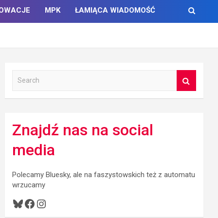
NOWACJE
MPK
ŁAMIĄCA WIADOMOŚĆ
S
e
a
r
c
Znajdź nas na social
h
media
Polecamy Bluesky, ale na faszystowskich też z automatu
wrzucamy
Bluesky
Facebook
Instagram