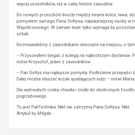
więcej uczestników, niż w całej historii zawodów.
Do nowych przeszkód doszły między innymi kolce, lawa, dzi
pomysłem samego Pana Sołtysa, najważniejszej osoby w mie
Współczesnego. W zamian teatr tylko wymaga by pozostawić
sztuki.
Rozmawialiśmy z zawodnikami obecnymi na miejscu, o tym
– Przyszedłem biegać z kolegą na najkrótszym dystansie.
mówi Krzysztof, jeden z zawodników.
– Pan Sołtys ma najlepsze pomysły. Podłożenie przepaści b
Dalej można słyszeć krzyki spadających ludzi – mówi Marta
Dla wytrwałych czeka chwała i zniżki do okolicznych foodtru
pogrzebowego.
To jest PaliTechnika. Nikt nie zatrzyma Pana Sołtysa. Nikt.
Artykuł by
M4gda
.