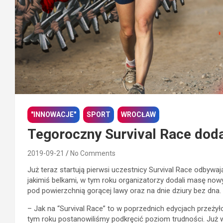
"INNOWACJE"
SPORT
WROCŁAW
Tegoroczny Survival Race dodaj
2019-09-21
No Comments
Już teraz startują pierwsi uczestnicy Survival Race odbyw
jakimiś belkami, w tym roku organizatorzy dodali masę nowyc
pod powierzchnią gorącej lawy oraz na dnie dziury bez dna.
– Jak na “Survival Race” to w poprzednich edycjach przeży
tym roku postanowiliśmy podkręcić poziom trudności. Już w