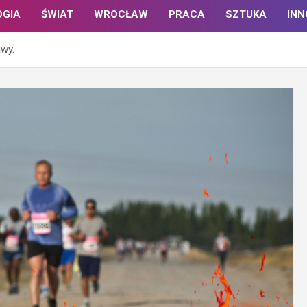
OGIA
ŚWIAT
WROCŁAW
PRACA
SZTUKA
IN
awy.