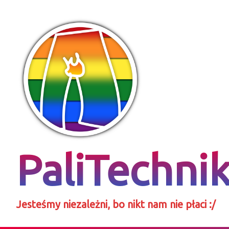
Skip
to
content
PaliTechni
Jesteśmy niezależni, bo nikt nam nie płaci :/