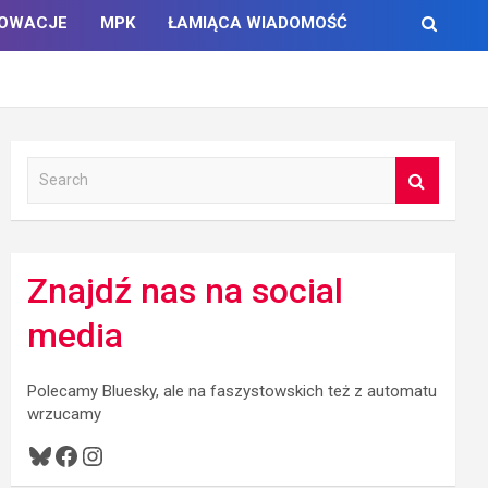
NOWACJE
MPK
ŁAMIĄCA WIADOMOŚĆ
S
e
a
r
c
Znajdź nas na social
h
media
Polecamy Bluesky, ale na faszystowskich też z automatu
wrzucamy
Bluesky
Facebook
Instagram