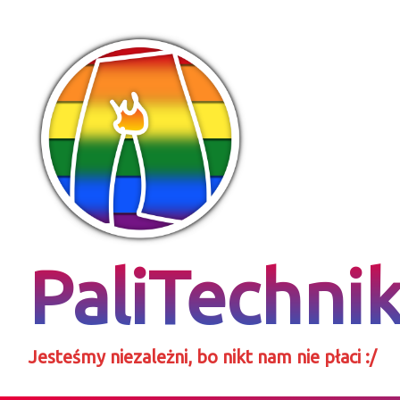
Skip
to
content
PaliTechni
Jesteśmy niezależni, bo nikt nam nie płaci :/