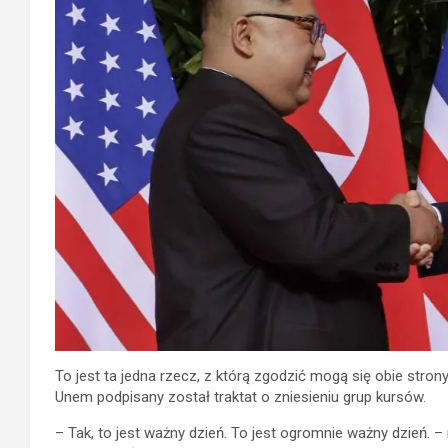
To jest ta jedna rzecz, z którą zgodzić mogą się obie str
Unem podpisany został traktat o zniesieniu grup kursów.
– Tak, to jest ważny dzień. To jest ogromnie ważny dzień