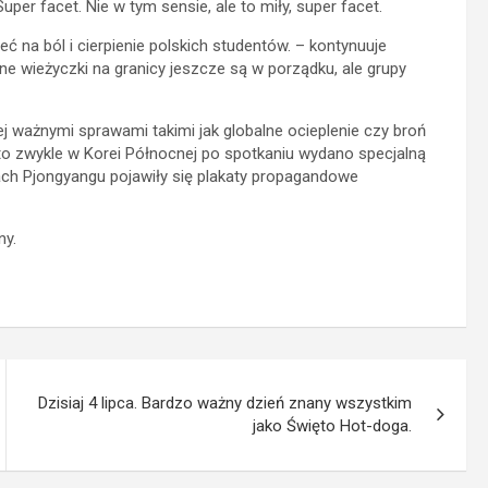
uper facet. Nie w tym sensie, ale to miły, super facet.
eć na ból i cierpienie polskich studentów. – kontynuuje
e wieżyczki na granicy jeszcze są w porządku, ale grupy
j ważnymi sprawami takimi jak globalne ocieplenie czy broń
o zwykle w Korei Północnej po spotkaniu wydano specjalną
ach Pjongyangu pojawiły się plakaty propagandowe
ny.
Dzisiaj 4 lipca. Bardzo ważny dzień znany wszystkim
jako Święto Hot-doga.