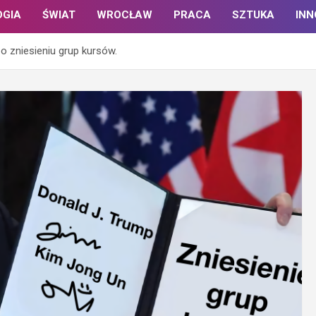
OGIA
ŚWIAT
WROCŁAW
PRACA
SZTUKA
IN
o zniesieniu grup kursów.