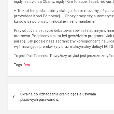
nigdy nie było za Obamy, nigdy! Kim to super facet, mówię. S
– Traktat ten podpisaliśmy dlatego, że nie możemy już patrz
przywódca Korei Północnej. – Obozy pracy czy automatyczn
kursów są po prostu nieludzkie i niehumanitarne.
Przywódcy na szczycie debatowali również nad innymi, mnie
atomowa. Podpisany traktat był gwoździem programu. Jak t
paradę. Jak podaje nasz zagraniczny korespondent, na ulic
wyśmiewające prerekwizyty oraz maksymalny deficyt ECTS.
To jest PalitTechnika. Powyższy artykuł jest jeszcze zmyślo
Tags:
feat
Post
Ukraina do oznaczania granic będzie używała
navigation
plażowych parawanów.