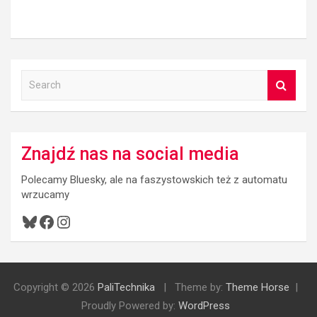
S
e
a
r
c
Znajdź nas na social media
h
Polecamy Bluesky, ale na faszystowskich też z automatu
wrzucamy
Bluesky
Facebook
Instagram
Copyright © 2026
PaliTechnika
Theme by:
Theme Horse
Proudly Powered by:
WordPress