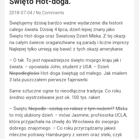
Święto Hot-doga.
2018-07-04
No Comments
Świętujemy dzisiaj bardzo ważne wydarzenie dla historii
całego świata. Dzisiaj 4 lipca, dzień lepiej znany jako
Święto Hot-doga oraz Światowy Dzień Mleka. Z tej okazji
na całym świecie oraganizlwane są parady i liczne imprezy.
Najlepiej tylko umieją się bawić z tych okazji amerykanie.
– O tak. To jest najważniejsze święto mojego kraju jak i
świata. – opowiada John, student z USA. – Dzień
Niepodległości
Hot-doga świętuję od małego. Jak miałem
3 lata puszczałem pierwsze fajerwerki.
Same sztuczne ognie to nieodłączna tradycja. Co roku
średnio wystrzeliwane jest ok. 100 tys. rakiet.
– Święto
Niepodle- czekaj co robisz z tym nożem!?
Mleka
to mój ulubiony dzień. – mówi Jasmine, profesorka UCLA,
która przyjachała na chwilę do Wrocławia do swojego
dobrego znajomego. – Co roku przyrządzamy jakieś
mleczne potrawy. Hamburgery z serem oraz steki, czyli