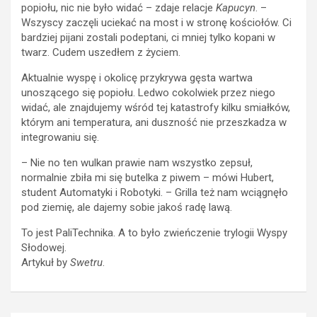
popiołu, nic nie było widać – zdaje relacje
Kapucyn
. –
Wszyscy zaczęli uciekać na most i w stronę kościołów. Ci
bardziej pijani zostali podeptani, ci mniej tylko kopani w
twarz. Cudem uszedłem z życiem.
Aktualnie wyspę i okolicę przykrywa gęsta wartwa
unoszącego się popiołu. Ledwo cokolwiek przez niego
widać, ale znajdujemy wśród tej katastrofy kilku smiałków,
którym ani temperatura, ani duszność nie przeszkadza w
integrowaniu się.
– Nie no ten wulkan prawie nam wszystko zepsuł,
normalnie zbiła mi się butelka z piwem – mówi Hubert,
student Automatyki i Robotyki. – Grilla też nam wciągnęło
pod ziemię, ale dajemy sobie jakoś radę lawą.
To jest PaliTechnika. A to było zwieńczenie trylogii Wyspy
Słodowej.
Artykuł by
Swetru
.