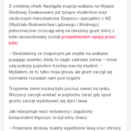
Z ostatniej chwili. Nastąpiła erupcja wulkanu na Wyspie
Słodowej. Ewakuowano już tysiące studentów oraz
okolicznych mieszkańców. Eksperci i specjaliści z W2
(Wydziału Budownictwa Lądowego i Wodnego)
jednoznacznie zrzucają winę na obniżony grunt, który z
kolei spowodowany został
przepełnieniem wyspy przez
ludzi
.
– Siedzieliśmy ze znajomymi jak zwykle na wulkanie
popijając piwerko, kiedy to nagle zadrżała ziemia – mówi
cały pokryty popiołem trzeźwy inaczej student. –
Myślałem, że to tylko moja głowa, ale grunt zaczął się
normalnie rozwalać nam pod nogami.
Trzęsienie ziemi można było poczuć nawet na rynku.
Wszyscy zaczęli uciekać w popłochu zaraz gdy spod
gruntu zaczął wydobywać się dym i lawa.
Jak relacjonuje nasz wstawiony i zagubiony
korepondent
Kapucyn
, to był istny chaos.
– Połamane drzewa, toalety wypełnione lawą oraz chmury