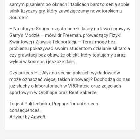
samym pisaniem po oknach i tablicach bardzo cenią sobie
silnik fizyczny gry, który zawdzięczamy nowatorskiemu
Source 2.
– Na starym Source często beczki latały na lewo i prawy w
Garry’s Modzie – mówi dr Freeman, prowadzący Fizyki
Kwantowej i Zjawisk Teleportacji. – Teraz mogę bez
problemu pokazywać swoim studentom działanie sił tarcia
czy grawitacji bez obaw, że obiekt, który testujemy zaraz
wyleci w kosmos i jeszcze dalej.
Czy sukces HL: Alyx na scenie polskich wykładowców
może oznaczać więcej takich innowacji? Dochodzą do nas
już słuchy o laboratoriach w VRChatcie oraz zajęciach
sportowym w OnShape oraz Beat Saberze.
To jest PaliTechnika. Prepare for unforseen
consequences…
Artykuł by
Apwołt
.