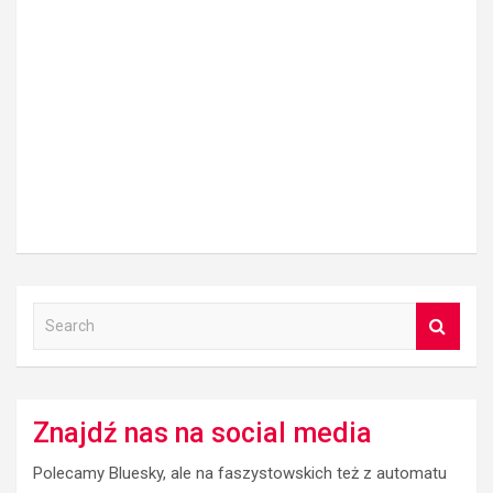
S
e
a
r
c
Znajdź nas na social media
h
Polecamy Bluesky, ale na faszystowskich też z automatu