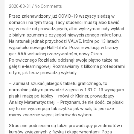
2020-03-31
No Comments
Przez znienawidzony już COVID-19 wszyscy siedzą w
domach i na tym tracą. Tacy studenci muszą albo bawić
się w maile od prowadzących, albo wytrzymać cały wykład
z białym szumem z czyjegoś niewyciszonego mikrofonu.
Na ratunek jednak przychodzi VALVE, które po 13 latach
wypuściło nowego Half-Life’a. Poza rewolucją w branży
gier AAA wirtualnej rzeczywistości, nowy Okres
Połowicznego Rozkładu odcisnął swoje piętno także na
gałęzi e-learningowej. Rozmawiamy z kilkoma profesorami
o tym, jak teraz prowadzą wykłady.
– Zamiast szukać jakiegoś tabletu graficznego, to
normalnie jakbym prowadził zajęcia w 1.31 C-13 wyciągam
pisak i mażę po tablicy – mówi dr Kleiner, prowadzący
Analizy Matematycznej. – Przyznam, że nie dość, że pisaki
się tu nie wyczerpują tak szybko jak w sali, to jeszcze
mamy znacznie więcej kolorów do wyboru.
Strasznie podnieceni są także prowadzący przedmiotów i
kursów związanych z fizyką i eksperymentami. Poza