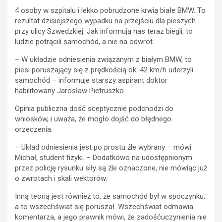
4 osoby w szpitalu i lekko pobrudzone krwią białe BMW. To
rezultat dzisiejszego wypadku na przejściu dla pieszych
przy ulicy Szwedzkiej. Jak informują nas teraz biegli, to
ludzie potrącili samochód, a nie na odwrót.
– W układzie odniesienia związanym z białym BMW, to
piesi poruszający się z prędkością ok. 42 km/h uderzyli
samochód – informuje starszy aspirant doktor
habilitowany Jarosław Pietruszko.
Opinia publiczna dość sceptycznie podchodzi do
wniosków, i uważa, że mogło dojść do błędnego
orzeczenia.
– Układ odniesienia jest po prostu źle wybrany – mówi
Michał, student fizyki. – Dodatkowo na udostępnionym
przez policję rysunku siły są źle oznaczone, nie mówiąc już
o zwrotach i skali wektorów.
Inną teorią jest również to, że samochód był w spoczynku,
a to wszechświat się poruszał. Wszechświat odmawia
komentarza, a jego prawnik mówi, że zadośćuczynienia nie